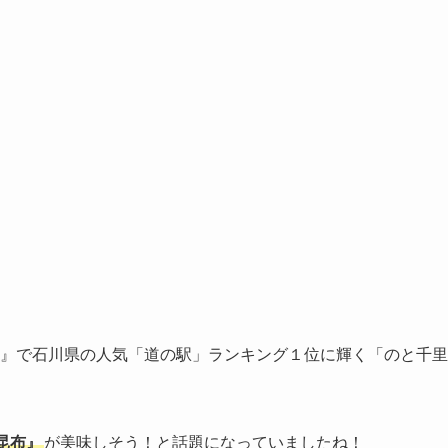
極！』で⽯川県の⼈気「道の駅」ランキング１位に輝く「のと千⾥
昆布』
が美味しそう！と話題になっていましたね！