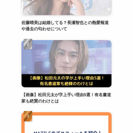
佐藤晴美は結婚してる？長瀬智也との熱愛報道
や過去の匂わせについて
【画像】松田元太が字上手い理由5選！有名書道
家も絶賛のわけとは